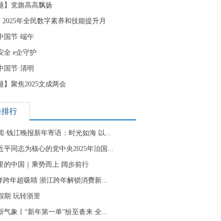
题】党旗高高飘扬
| 2025年全民数字素养和技能提升月
中国节·端午
安全 e企守护
中国节·清明
题】聚焦2025文成两会
击排行
闻·钱江晚报新年寄语：时光如海 以...
近平同志为核心的党中央2025年治国...
里的中国｜乘势而上 阔步前行
”样跨年超吸睛 浙江跨年解锁消费新...
假期 玩转浙里
新气象丨“新年第一单”纷至沓来 全...