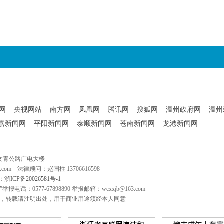
网
央视网站
南方网
凤凰网
腾讯网
搜狐网
温州政府网
温州
嘉新闻网
平阳新闻网
泰顺新闻网
苍南新闻网
龙港新闻网
文青公路广电大楼
q.com 法律顾问：赵国柱 13706616598
：
浙ICP备20026581号-1
电话：0577-67898890 举报邮箱：wcxxjb@163.com
，转载请注明出处，用于商业用途须经本人同意