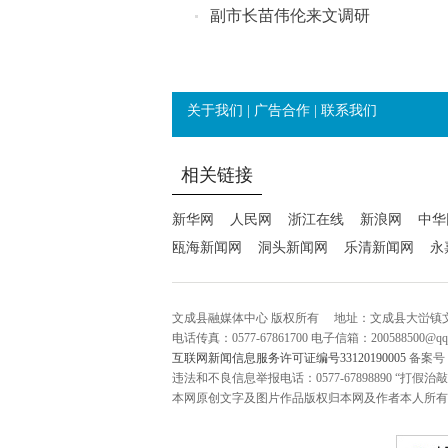
副市长苗伟伦来文调研
关于我们
|
广告合作
|
联系我们
相关链接
新华网
人民网
浙江在线
新浪网
中华
瓯海新闻网
洞头新闻网
乐清新闻网
永
文成县融媒体中心 版权所有
地址：文成县大峃镇
电话传真：0577-67861700 电子信箱：200588500@q
互联网新闻信息服务许可证编号33120190005
备案号
违法和不良信息举报电话：0577-67898890 “打假治敲”举报
本网原创文字及图片作品版权归本网及作者本人所有