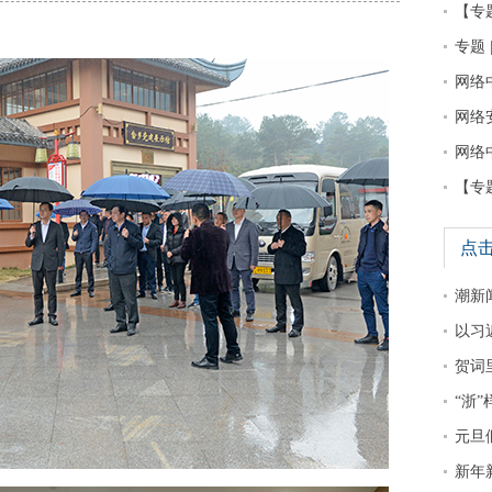
【专
专题 
网络
网络
网络
【专
点
潮新
以习
贺词
“浙
元旦
新年