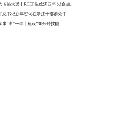
大省挑大梁丨RCEP生效满四年 浙企加...
平总书记新年贺词在浙江干部群众中...
事“浙”一年丨建设“30分钟技能...