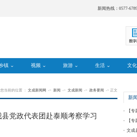
新闻热线：0577-6789
乡镇
视频
旅游
生活
文
您当前的位置 ：
文成新闻网
->
新闻
->
文成新闻
->
政务要闻
-> 正文
新
【专
我县党政代表团赴泰顺考察学习
【专
文成