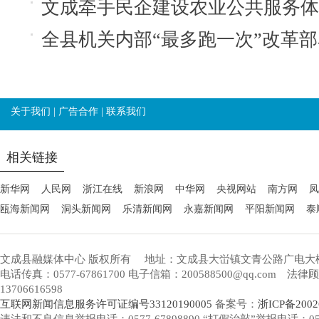
文成牵手民企建设农业公共服务体
全县机关内部“最多跑一次”改革
关于我们
|
广告合作
|
联系我们
相关链接
新华网
人民网
浙江在线
新浪网
中华网
央视网站
南方网
凤
瓯海新闻网
洞头新闻网
乐清新闻网
永嘉新闻网
平阳新闻网
泰
文成县融媒体中心 版权所有
地址：文成县大峃镇文青公路广电大
电话传真：0577-67861700 电子信箱：200588500@qq.com 
13706616598
互联网新闻信息服务许可证编号33120190005
备案号：
浙ICP备2002