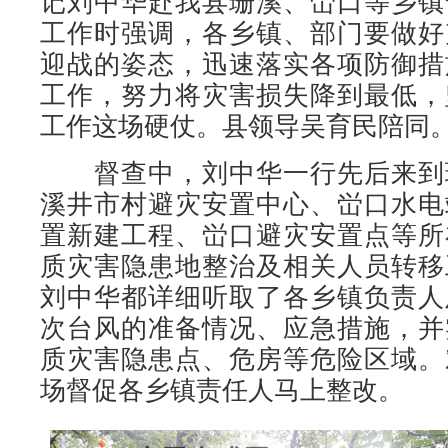
记刘中华赴我县珊溪、峃口等乡镇
工作时强调，各乡镇、部门要做好
迎战的姿态，迅速落实各项防御措
工作，努力将灾害损失降到最低，
工作这场硬仗。县领导吴育民陪同
督查中，刘中华一行先后来到
溪井市村避灾安置中心、峃口水电
置新建工程、峃口避灾安置点等所
质灾害隐患地整治及相关人员转移
刘中华都详细听取了各乡镇负责人
次台风的准备情况、应急措施，并
质灾害隐患点、危房等危险区域。
场督促各乡镇责任人马上整改。