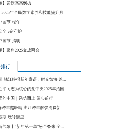
题】党旗高高飘扬
| 2025年全民数字素养和技能提升月
中国节·端午
安全 e企守护
中国节·清明
题】聚焦2025文成两会
击排行
闻·钱江晚报新年寄语：时光如海 以...
近平同志为核心的党中央2025年治国...
里的中国｜乘势而上 阔步前行
”样跨年超吸睛 浙江跨年解锁消费新...
假期 玩转浙里
新气象丨“新年第一单”纷至沓来 全...