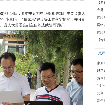
【专
专题 
汉)
7月14日，县委书记刘中华率相关部门主要负责人
网络
坚“小康码”、“侨家乐”建设等工作落实情况，并分别
。县人大常委会副主任陈成武陪同调研。
网络
网络
【专
点
潮新
以习
贺词
“浙
元旦
新年