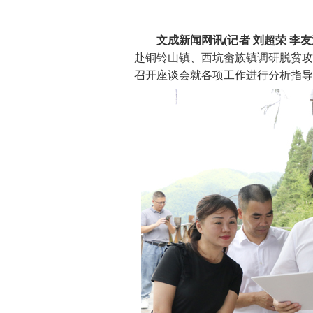
文成新闻网讯(记者 刘超荣 李友
赴铜铃山镇、西坑畲族镇调研脱贫攻
召开座谈会就各项工作进行分析指导