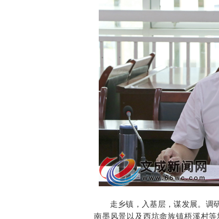
走乡镇，入基层，谋发展。调研
南墨风景以及西坑畲族镇梧溪村等