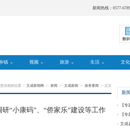
新闻热线：0577-6789
乡镇
视频
旅游
生活
文
您当前的位置 ：
文成新闻网
->
新闻
->
文成新闻
->
政务要闻
-> 正文
新
【专
研“小康码”、“侨家乐”建设等工作
【专
文成