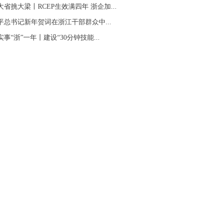
大省挑大梁丨RCEP生效满四年 浙企加...
平总书记新年贺词在浙江干部群众中...
事“浙”一年丨建设“30分钟技能...