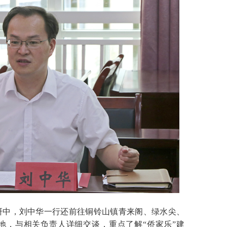
中，刘中华一行还前往铜铃山镇青来阁、绿水尖、
地，与相关负责人详细交谈，重点了解“侨家乐”建