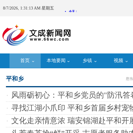
8/7/2026, 1:31:13 AM 星期五
首页
本地要闻
乡镇
视频
平和乡
您当
风雨砺初心：平和乡党员的"防汛答
寻找江湖小爪印 平和乡首届乡村宠
活动精彩启幕
文化走亲情意浓 瑞安锦湖赴平和开
动