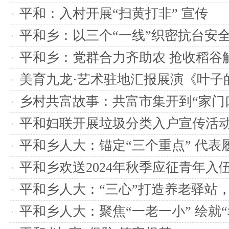
法
平和：入村开展“扫黄打非” 宣传
平和乡：以三个“一线”织密抗台安
平和乡：党群合力齐助农 抢收稻谷
美育九龙·艺术驻地汇报展演《叶子
艺术与民间记忆》在平和乡举行
乡村共富故事：共富市集开到“家门口
索“惠民增收”新模式
平和妇联开展垃圾分类入户宣传活
平和乡人大：锚定“三个重点” 代表
平和乡欢送2024年秋季应征青年入
平和乡人大：“三心”打造养老驿站
享“食”惠
平和乡人大：聚焦“一老一小” 绘就“