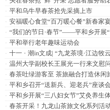
头茬春茶抢“鲜”开采 志愿者服务助农
平和乌牛早春茶抢先采摘上市
安福暖心食堂“百万暖心餐”新春家
“我们的节日·春节”——平和乡开展
联”主题活动
平和举行老年趣味运动会
十一 · 潮in文成| “九龙茶境·江边
超好玩
温州大学副校长王展光一行来文慰
实践队伍
春茶吐绿游客至 茶旅融合打造休闲
平和乡召开“送新兵、迎老兵”座谈
平和乡开展“三八妇女节”艾灸养生
春茶开采！九龙山茶旅文化系列活