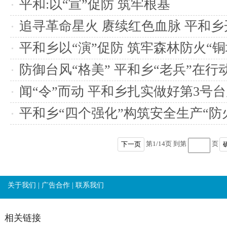
平和:以“宣”促防 筑牢根基
追寻革命星火 赓续红色血脉 平和乡
访红色记忆活动
平和乡以“演”促防 筑牢森林防火“铜
防御台风“格美” 平和乡“老兵”在行
闻“令”而动 平和乡扎实做好第3号台
工作
平和乡“四个强化”构筑安全生产“防
第
1
/
14
页 到第
页
下一页
关于我们
|
广告合作
|
联系我们
相关链接