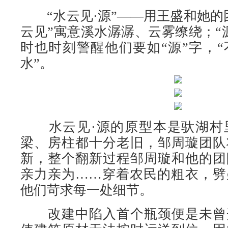
“水云见·源”——用王盛和她的
云见”寓意溪水潺潺、云雾缭绕；“
时也时刻警醒他们要如“源”字，
水”。
水云见·源的原型本是驮湖村
梁、房柱都十分老旧，邹周璇团队
新，整个翻新过程邹周璇和他的团
亲力亲为……穿着农民的粗衣，劈
他们苛求每一处细节。
改建中陷入首个瓶颈便是未曾