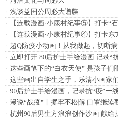
河洛文化与周必大
浅谈益国公周必大谱牒
【连载漫画·小康村纪事⑤】打卡“石
【连载漫画·小康村纪事④】打卡东方
超Q防疫小动画！从我做起，切断
立即打开 80后护士手绘漫画 记录“
瞬间
这些画笔下的“白衣天使” 是孩子们
这些画出自学生之手，乐清小画家们
90后护士手绘漫画，记录抗“疫”一
漫说“战疫”丨摒牢不松懈 口罩继续
杭州90后男生方浪浪创作沙画 献给