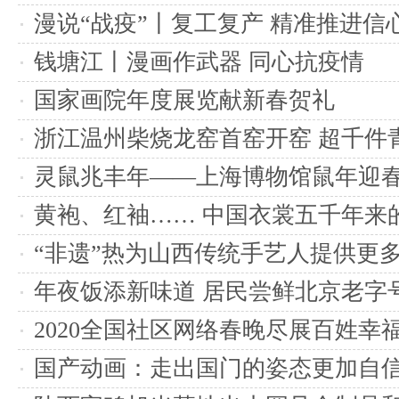
漫说“战疫”丨复工复产 精准推进信
钱塘江丨漫画作武器 同心抗疫情
国家画院年度展览献新春贺礼
浙江温州柴烧龙窑首窑开窑 超千件
灵鼠兆丰年——上海博物馆鼠年迎
黄袍、红袖…… 中国衣裳五千年来的
“非遗”热为山西传统手艺人提供更
年夜饭添新味道 居民尝鲜北京老字号
2020全国社区网络春晚尽展百姓幸
国产动画：走出国门的姿态更加自