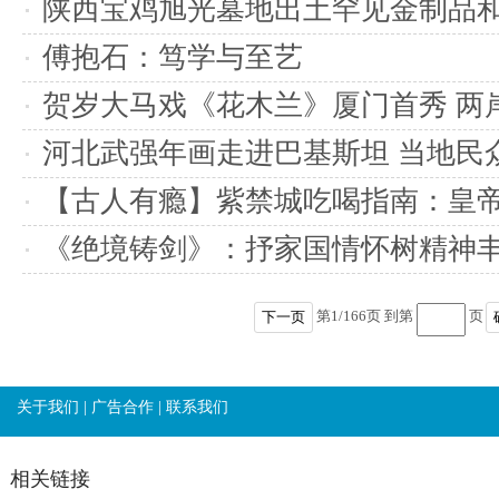
陕西宝鸡旭光墓地出土罕见金制品
傅抱石：笃学与至艺
贺岁大马戏《花木兰》厦门首秀 两
河北武强年画走进巴基斯坦 当地民
化
【古人有瘾】紫禁城吃喝指南：皇
怎么吃？
《绝境铸剑》：抒家国情怀树精神
第
1
/
166
页 到第
页
下一页
关于我们
|
广告合作
|
联系我们
相关链接